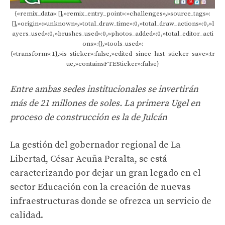
{«remix_data»:[],»remix_entry_point»:»challenges»,»source_tags»:
[],»origin»:»unknown»,»total_draw_time»:0,»total_draw_actions»:0,»l
ayers_used»:0,»brushes_used»:0,»photos_added»:0,»total_editor_acti
ons»:{},»tools_used»:
{«transform»:1},»is_sticker»:false,»edited_since_last_sticker_save»:tr
ue,»containsFTESticker»:false}
Entre ambas sedes institucionales se invertirán
más de 21 millones de soles. La primera Ugel en
proceso de construcción es la de Julcán
La gestión del gobernador regional de La
Libertad, César Acuña Peralta, se está
caracterizando por dejar un gran legado en el
sector Educación con la creación de nuevas
infraestructuras donde se ofrezca un servicio de
calidad.