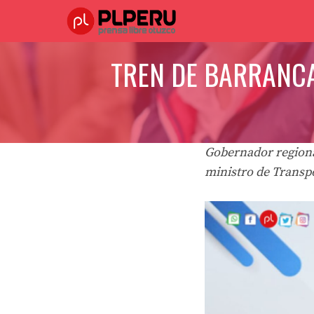
Saltar
al
contenido
TREN DE BARRANCA
Gobernador regiona
ministro de Transp