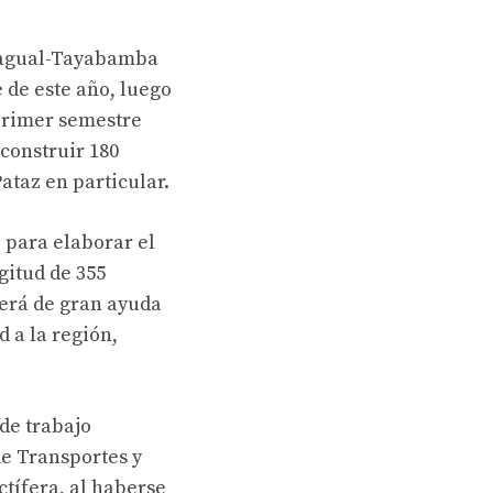
Chagual-Tayabamba
de este año, luego
 primer semestre
construir 180
ataz en particular.
 para elaborar el
gitud de 355
Será de gran ayuda
 a la región,
de trabajo
de Transportes y
tífera, al haberse