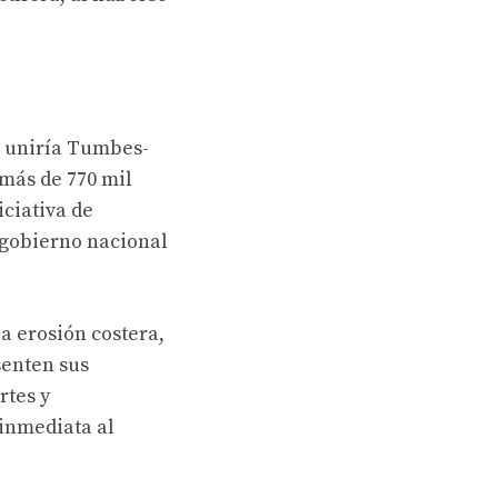
ue uniría Tumbes-
 más de 770 mil
iciativa de
l gobierno nacional
a erosión costera,
senten sus
rtes y
 inmediata al