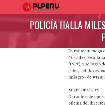
Saltar
al
contenido
POLICÍA HALLA MILE
Durante un mega op
#fiscales, se allan
(INPE), y se logró
soles, celulares, 
milagro» de #Truji
MILES DE SOLES
Durante este operat
oficina del directo