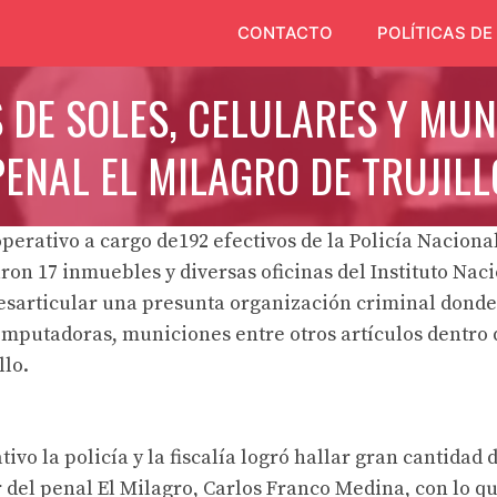
CONTACTO
POLÍTICAS DE
S DE SOLES, CELULARES Y MU
PENAL EL MILAGRO DE TRUJILL
erativo a cargo de192 efectivos de la Policía Nacional
aron 17 inmuebles y diversas oficinas del Instituto Nac
 desarticular una presunta organización criminal donde
computadoras, municiones entre otros artículos dentro 
llo.
ivo la policía y la fiscalía logró hallar gran cantidad 
r del penal El Milagro, Carlos Franco Medina, con lo qu