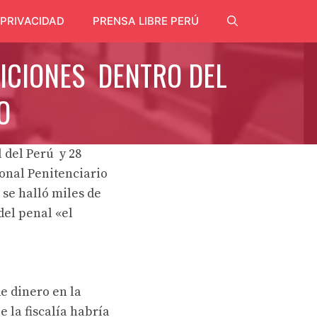
 PRIVACIDAD
PRENSA LIBRE PERÚ
NICIONES DENTRO DEL
O
 del Perú y 28
ional Penitenciario
 se halló miles de
del penal «el
de dinero en la
e la fiscalía habría