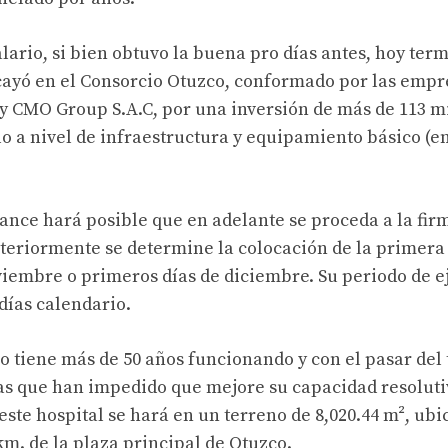
alario, si bien obtuvo la buena pro días antes, hoy ter
ecayó en el Consorcio Otuzco, conformado por las emp
. y CMO Group S.A.C, por una inversión de más de 113 mi
 a nivel de infraestructura y equipamiento básico (e
ance hará posible que en adelante se proceda a la fir
osteriormente se determine la colocación de la primera
oviembre o primeros días de diciembre. Su periodo de e
días calendario.
o tiene más de 50 años funcionando y con el pasar del
as que han impedido que mejore su capacidad resoluti
ste hospital se hará en un terreno de 8,020.44 m², ubi
km. de la plaza principal de Otuzco.