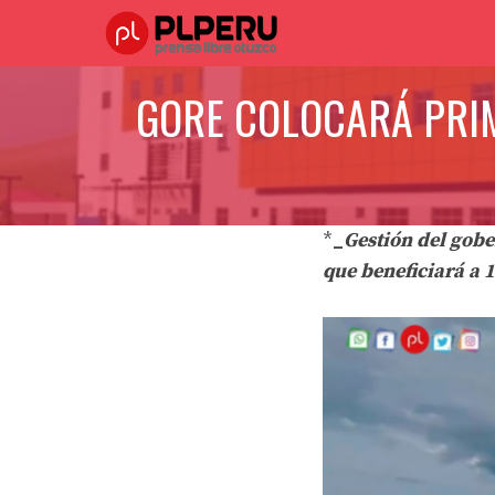
Saltar
al
contenido
GORE COLOCARÁ PRIM
*
_
Gestión del gobe
que beneficiará a 