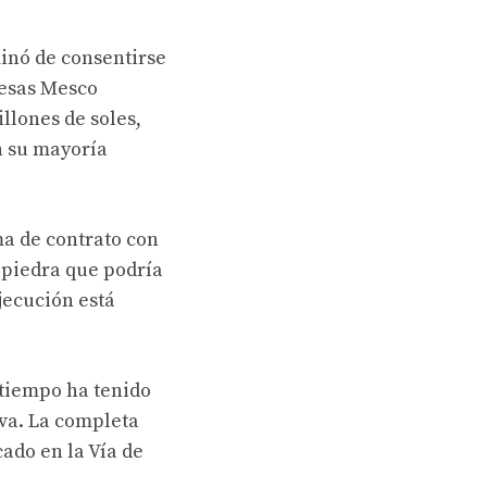
minó de consentirse
resas Mesco
llones de soles,
n su mayoría
ma de contrato con
 piedra que podría
jecución está
 tiempo ha tenido
va. La completa
cado en la Vía de