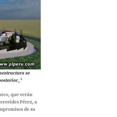
estructura se
osterior
_
*
uzco, que verán
erovides Pérez, a
ompromisos de su