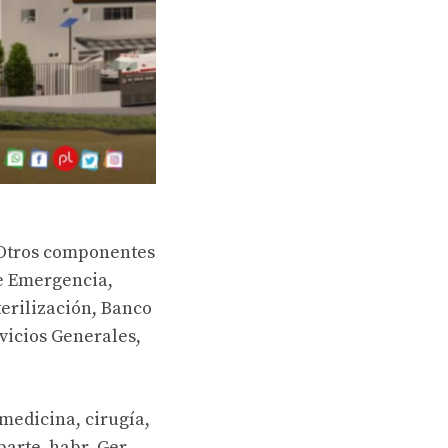
 Otros componentes
e Emergencia,
terilización, Banco
rvicios Generales,
medicina, cirugía,
Aparte, habr_Ger