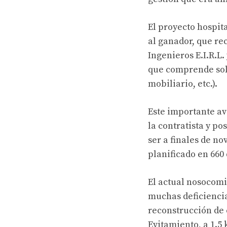
El proyecto hospit
al ganador, que r
Ingenieros E.I.R.L
que comprende solo
mobiliario, etc.).
Este importante av
la contratista y p
ser a finales de n
planificado en 660 
El actual nosocomi
muchas deficienci
reconstrucción de e
Evitamiento, a 1.5 