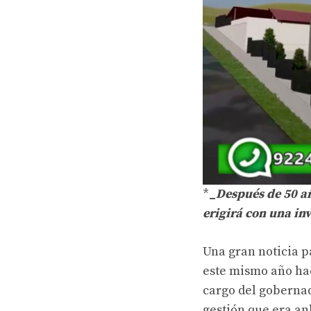
*
_
Después de 50 a
erigirá con una in
Una gran noticia p
este mismo año hac
cargo del goberna
gestión que era an