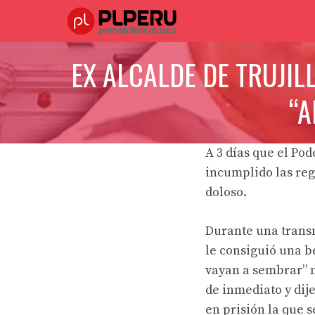
Saltar
al
contenido
EX ALCALDE DE TRUJIL
“A
A 3 días que el
Pode
incumplido las reg
doloso.
Durante una tran
le consiguió una b
vayan a sembrar” m
de inmediato y dij
en prisión la que s