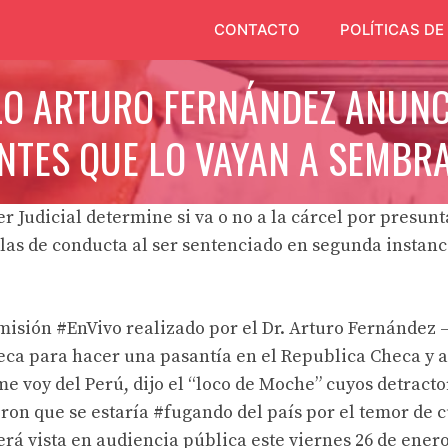
CONTACTO
POLÍTICAS DE
LO ARTURO FERNÁNDEZ ANUNC
NTES QUE LO VAYAN A SEMBR
r Judicial
determine si va o no a la cárcel por presu
las de conducta al ser sentenciado en segunda instanci
smisión
#EnVivo
realizado por el Dr.
Arturo Fernández 
eca para hacer una pasantía en el Republica Checa y 
e voy del Perú, dijo el “loco de Moche” cuyos detract
eron que se estaría
#fugando
del país por el temor de 
erá vista en audiencia pública este viernes 26 de enero