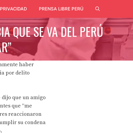
 PRIVACIDAD
PRENSA LIBRE PERÚ
IA QUE SE VA DEL PERÚ
AR”
ntamente haber
a por delito
–
dijo que un amigo
antes que “me
ores reaccionaron
cumplir su condena
.