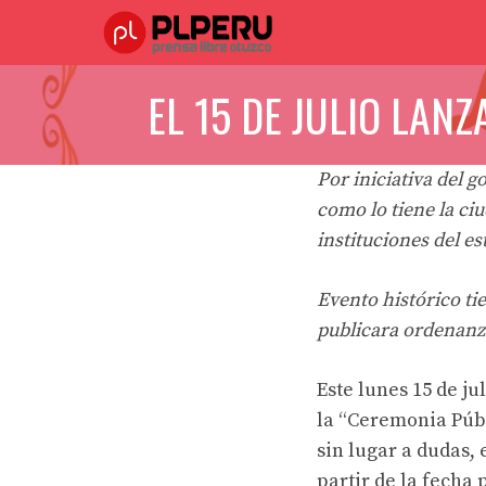
Saltar
al
contenido
EL 15 DE JULIO LAN
Por iniciativa del 
como lo tiene la ci
instituciones del es
Evento histórico ti
publicara ordenanz
Este lunes 15 de ju
la “Ceremonia Públ
sin lugar a dudas,
partir de la fecha