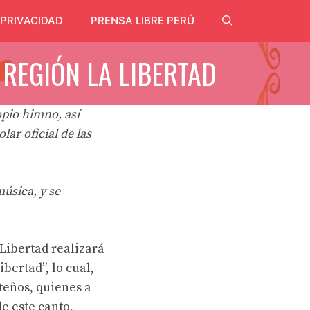
 PRIVACIDAD
PRENSA LIBRE PERÚ
 REGIÓN LA LIBERTAD
opio himno, así
ar oficial de las
música, y se
 Libertad realizará
bertad”, lo cual,
teños, quienes a
e este canto,