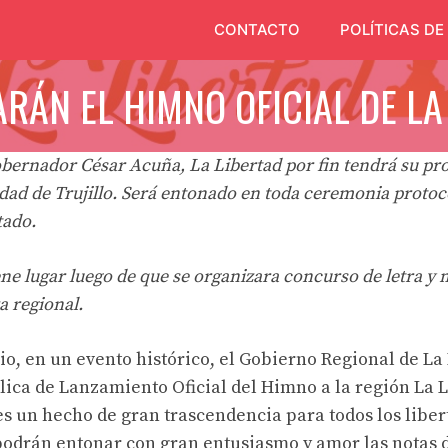
CONTACTO
POLÍTICAS DE
ZARÁN EL HIMNO OFICIAL DE LA
gobernador César Acuña, La Libertad por fin tendrá su pr
udad de Trujillo. Será entonado en toda ceremonia protocol
tado.
ene lugar luego de que se organizara concurso de letra y 
a regional.
lio, en un evento histórico, el Gobierno Regional de La
ica de Lanzamiento Oficial del Himno a la región La Li
 es un hecho de gran trascendencia para todos los liber
 podrán entonar con gran entusiasmo y amor las notas d