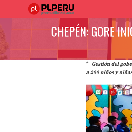
Saltar
al
contenido
CHEPÉN: GORE IN
*
_
Gestión del gobe
a 200 niños y niña