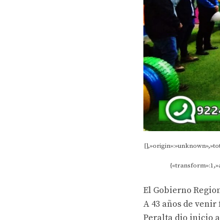
[],»origin»:»unknown»,»to
{«transform»:1,»a
El Gobierno Region
A 43 años de venir
Peralta dio inicio 