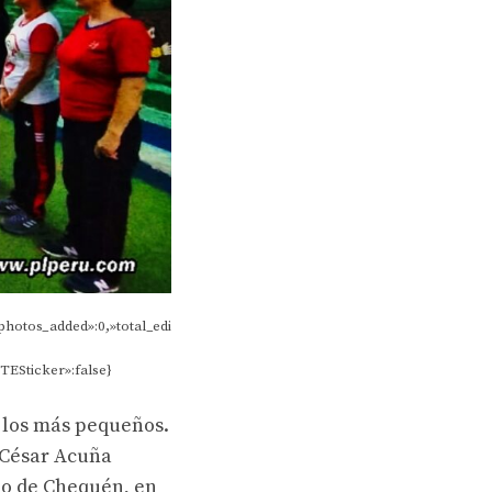
photos_added»:0,»total_edi
FTESticker»:false}
a los más pequeños.
. César Acuña
ado de Chequén, en