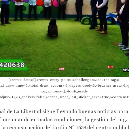
{«remix_data»:[],»remix_entry_point»:»challenges»,»source_tags»:
tal_draw_time»:0,»total_draw_actions»:0,»layers_used»:0,»brushes_used»:0,»
tor_actions»:{},»tools_used»:
djust»:1},»is_sticker»:false,»edited_since_last_sticker_save»:true,»contains
al de La Libertad sigue llevando buenas noticias par
 funcionando en malas condiciones, la gestión del ing
a la reconstrucción del jardín Nº 1659 del centro pobl