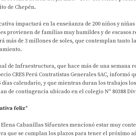
rito de Chepén.
ativa impactará en la enseñanza de 200 niños y niñas d
es provienen de familias muy humildes y de escasos re
irá más de 3 millones de soles, que contemplan tanto la
pamiento.
al de Infraestructura, que hace más de una semana re
orcio CRES Perú Contratistas Generales SAC, informó q
5 días calendario, y que mientras duran los trabajos l
lan de contingencia ubicado en el colegio Nº 80388 Di
tiva feliz
*
 Elena Cabanillas Sifuentes mencionó estar muy conten
era que se cumplan los plazos para tener el próximo a