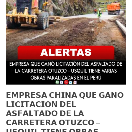
𝗘𝗠𝗣𝗥𝗘𝗦𝗔 𝗖𝗛𝗜𝗡𝗔 𝗤𝗨𝗘 𝗚𝗔𝗡𝗢
𝗟𝗜𝗖𝗜𝗧𝗔𝗖𝗜𝗢𝗡 𝗗𝗘𝗟
𝗔𝗦𝗙𝗔𝗟𝗧𝗔𝗗𝗢 𝗗𝗘 𝗟𝗔
𝗖𝗔𝗥𝗥𝗘𝗧𝗘𝗥𝗔 𝗢𝗧𝗨𝗭𝗖𝗢 –
𝗨𝗦𝗤𝗨𝗜𝗟 𝗧𝗜𝗘𝗡𝗘 𝗢𝗕𝗥𝗔𝗦