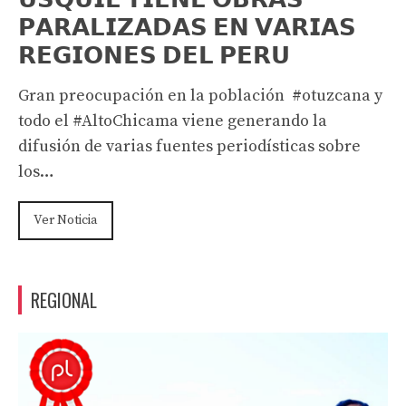
𝗣𝗔𝗥𝗔𝗟𝗜𝗭𝗔𝗗𝗔𝗦 𝗘𝗡 𝗩𝗔𝗥𝗜𝗔𝗦
𝗥𝗘𝗚𝗜𝗢𝗡𝗘𝗦 𝗗𝗘𝗟 𝗣𝗘𝗥𝗨
Gran preocupación en la población #otuzcana y
todo el #AltoChicama viene generando la
difusión de varias fuentes periodísticas sobre
los…
Ver Noticia
REGIONAL