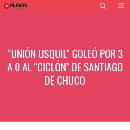
Saltar
M
al
contenido
“UNIÓN USQUIL” GOLEÓ POR 3
A 0 AL “CICLÓN” DE SANTIAGO
DE CHUCO