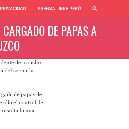
 PRIVACIDAD
PRENSA LIBRE PERÚ
N CARGADO DE PAPAS A
TUZCO
dente de tránsito
a del sector la
rgado de papas de
erdió el control de
 resultado una