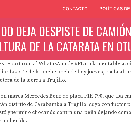
CONTACTO
POLÍTICAS DE
DO DEJA DESPISTE DE CAMIÓ
LTURA DE LA CATARATA EN O
es reportaron al WhatasApp de
#PL
un lamentable acci
ar las 7.45 de la noche noch de hoy jueves, e a la altur
etera de la sierra a Trujillo.
ión marca Mercedes Benz de placa F1K 790, que iba ca
cán distrito de Carabamba a Trujillo, cuyo conductor p
istó y terminó chocando contra una peña dejando como
y un herido.