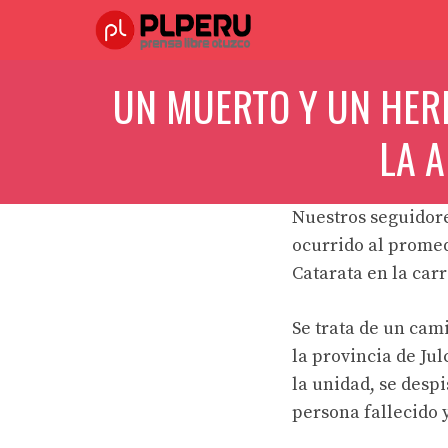
Saltar
al
contenido
UN MUERTO Y UN HERI
LA A
Nuestros seguidor
ocurrido al promedi
Catarata en la carr
Se trata de un cam
la provincia de Jul
la unidad, se desp
persona fallecido 