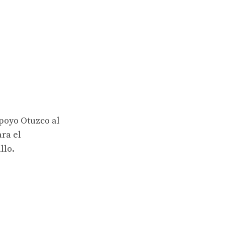
apoyo Otuzco al
ara el
llo.