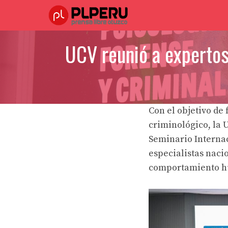
Saltar
al
contenido
UCV reunió a expertos 
Con el objetivo de
criminológico, la U
Seminario Internac
especialistas naci
comportamiento hum