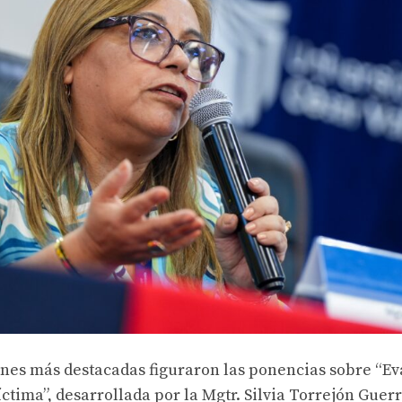
ones más destacadas figuraron las ponencias sobre “E
íctima”, desarrollada por la Mgtr. Silvia Torrejón Guer