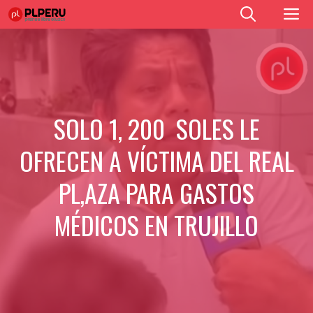
Saltar
M
al
contenido
SOLO 1, 200 SOLES LE
OFRECEN A VÍCTIMA DEL REAL
PL,AZA PARA GASTOS
MÉDICOS EN TRUJILLO