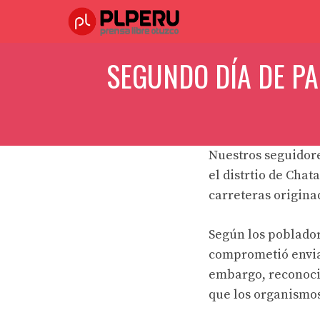
Saltar
al
contenido
SEGUNDO DÍA DE P
Nuestros seguidor
el distrtio de Cha
carreteras origina
Según los poblador
comprometió enviar
embargo, reconoci
que los organismo