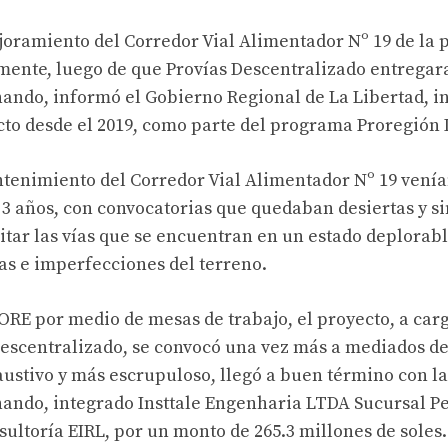
joramiento del Corredor Vial Alimentador Nº 19 de la 
ente, luego de que Provías Descentralizado entregara
ando, informó el Gobierno Regional de La Libertad, in
to desde el 2019, como parte del programa Proregión I
ntenimiento del Corredor Vial Alimentador Nº 19 vení
3 años, con convocatorias que quedaban desiertas y si
itar las vías que se encuentran en un estado deplorabl
ias e imperfecciones del terreno.
GORE por medio de mesas de trabajo, el proyecto, a car
Descentralizado, se convocó una vez más a mediados de
ustivo y más escrupuloso, llegó a buen término con la
ando, integrado Insttale Engenharia LTDA Sucursal Pe
sultoría EIRL, por un monto de 265.3 millones de soles.