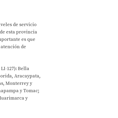
veles de servicio
 de esta provincia
mportante es que
 atención de
LI-127): Bella
lorida, Aracaypata,
as, Monterrey y
uanapampa y Tomac;
 Huarimarca y