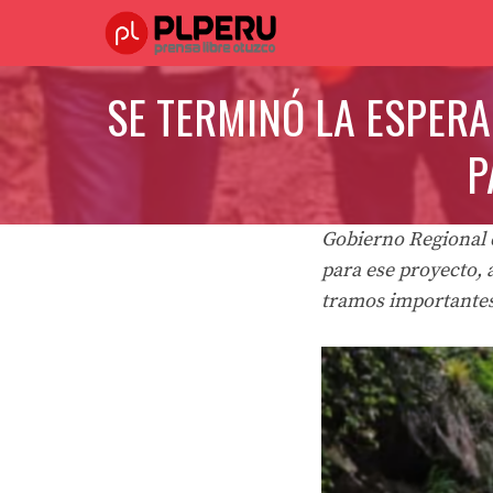
Saltar
al
contenido
SE TERMINÓ LA ESPERA
P
Gobierno Regional d
para ese proyecto, 
tramos importante