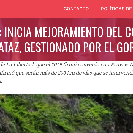
CONTACTO
POLÍTICAS DE
: INICIA MEJORAMIENTO DEL C
ATAZ, GESTIONADO POR EL GO
e La Libertad, que el 2019 firmó convenio con Provías 
afirmó que serán más de 200 km de vías que se intervend
s
.