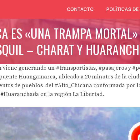
CONTACTO
POLÍTICAS DE
 ES «UNA TRAMPA MORTAL» 
SQUIL – CHARAT Y HUARANCH
 viene generando un #transportistas, #pasajeros y #p
 puente Huangamarca, ubicado a 20 minutos de la ciud
entos de pueblos del #Alto_Chicana conformada por los
 #Huaranchada en la región La Libertad.