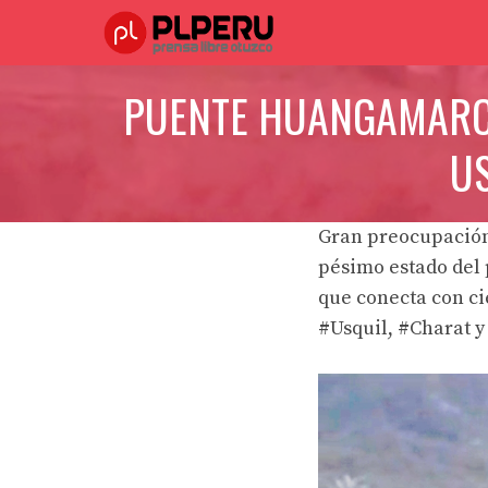
Saltar
al
contenido
PUENTE HUANGAMARCA
U
Gran preocupación
pésimo estado del
que conecta con ci
#Usquil, #Charat y