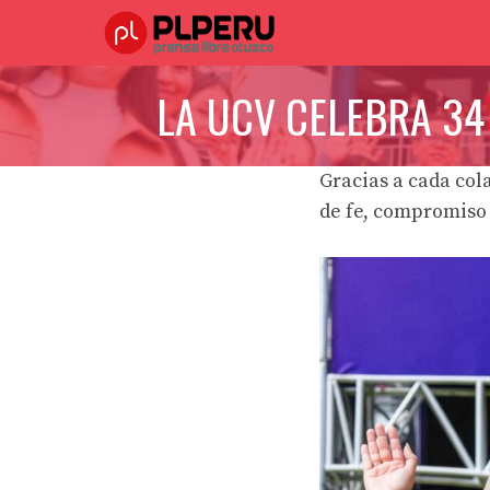
Saltar
al
contenido
LA UCV CELEBRA 34
Gracias a cada col
de fe, compromiso 