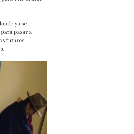
 donde ya se
 para pasar a
os futuros
s.