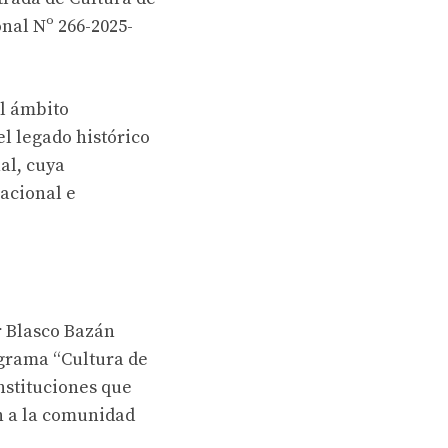
nal Nº 266-2025-
el ámbito
el legado histórico
al, cuya
acional e
r Blasco Bazán
ograma “Cultura de
nstituciones que
ón a la comunidad