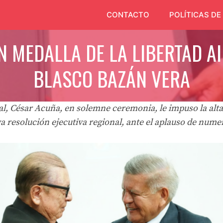
CONTACTO
POLÍTICAS DE
 MEDALLA DE LA LIBERTAD Al
BLASCO BAZÁN VERA
, César Acuña, en solemne ceremonia, le impuso la alta 
va resolución ejecutiva regional, ante el aplauso de nume