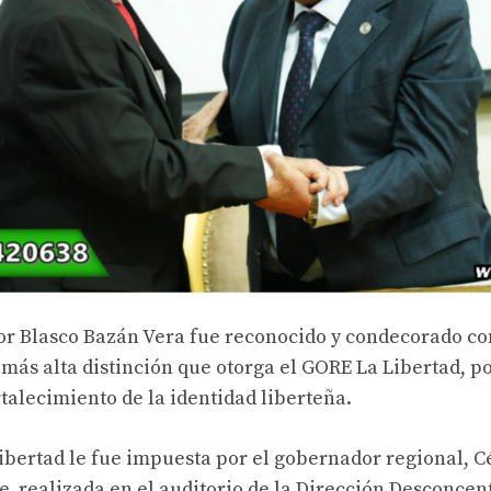
tor Blasco Bazán Vera fue reconocido y condecorado co
 más alta distinción que otorga el GORE La Libertad, po
ortalecimiento de la identidad liberteña.
ibertad le fue impuesta por el gobernador regional, C
 realizada en el auditorio de la Dirección Desconcen