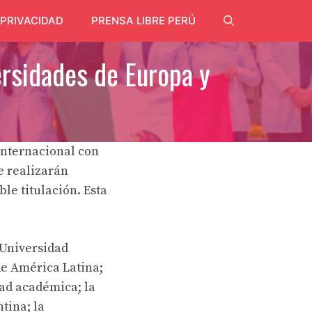
 PRIVACIDAD
PRENSA LIBRE PERÚ
ersidades de Europa y
 internacional con
e realizarán
le titulación. Esta
a Universidad
e América Latina;
dad académica; la
tina; la