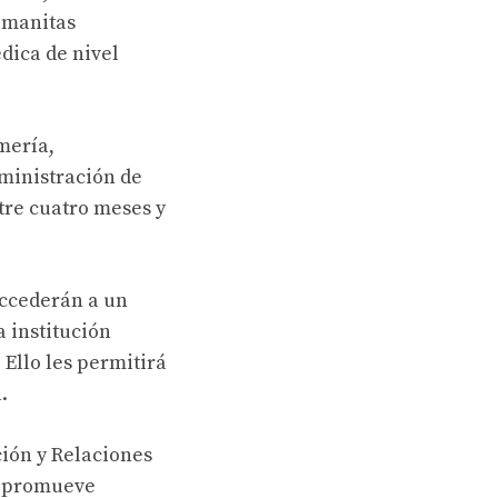
umanitas
édica de nivel
mería,
dministración de
tre cuatro meses y
accederán a un
a institución
Ello les permitirá
.
ción y Relaciones
 y promueve