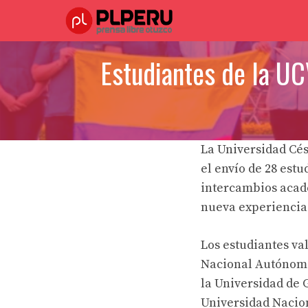
Saltar
al
contenido
Estudiantes de la UC
La Universidad Cés
el envío de 28 est
intercambios acadé
nueva experiencia 
Los estudiantes val
Nacional Autónoma
la Universidad de 
Universidad Nacion