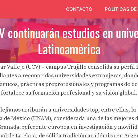
CONTACTO
POLÍTICAS DE
V continuarán estudios en univ
Latinoamérica
ar Vallejo (UCV) – campus Trujillo consolida su perfil
udiantes a reconocidas universidades extranjeras, dond
micos, prácticas preprofesionales y programas de dob
fortalece su formación profesional y su visión global.
lejianos arribarán a universidades top, entre ellas, l
 de México (UNAM), considerada una de las mejores d
Granada, referente europea en investigación y movili
al de La Plata, de sólida tradición académica en Argen