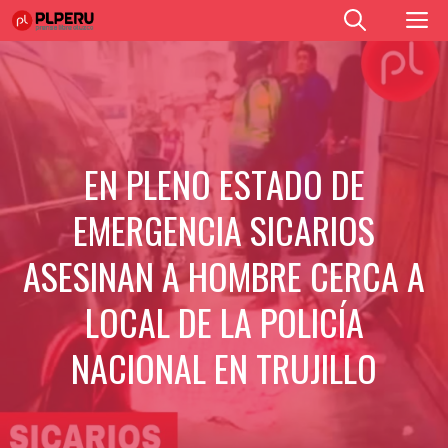
Saltar
M
al
contenido
EN PLENO ESTADO DE
EMERGENCIA SlCARlOS
ASESlNAN A HOMBRE CERCA A
LOCAL DE LA POLICÍA
NACIONAL EN TRUJILLO