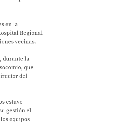
es en la
ospital Regional
giones vecinas.
, durante la
osocomio, que
irector del
os estuvo
su gestión el
los equipos