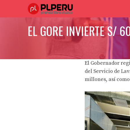
Saltar
al
contenido
EL GORE INVIERTE S/ 
El Gobernador reg
del Servicio de La
millones, así com