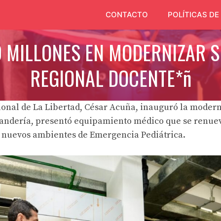
CONTACTO
POLÍTICAS DE
60 MILLONES EN MODERNIZAR S
REGIONAL DOCENTE*ñ
ional de La Libertad, César Acuña, inauguró la mode
vandería, presentó equipamiento médico que se renuev
o nuevos ambientes de Emergencia Pediátrica.