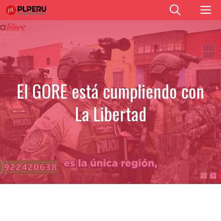
Saltar
M
al
contenido
El GORE está cumpliendo con
La Libertad