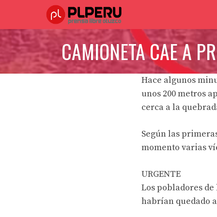
Saltar
al
contenido
CAMIONETA CAE A PR
Hace algunos minut
unos 200 metros ap
cerca a la quebrada
Según las primeras
momento varias ví
URGENTE
Los pobladores de 
habrían quedado at