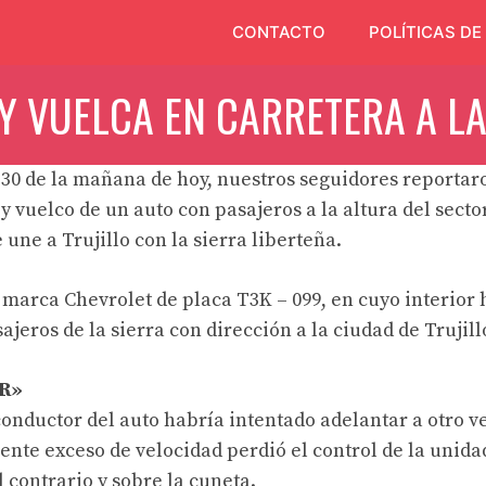
CONTACTO
POLÍTICAS DE
 Y VUELCA EN CARRETERA A LA
.30 de la mañana de hoy, nuestros seguidores reportar
 y vuelco de un auto con pasajeros a la altura del se
 une a Trujillo con la sierra liberteña.
o marca Chevrolet de placa T3K – 099, en cuyo interior
ajeros de la sierra con dirección a la ciudad de Trujill
R»
 conductor del auto habría intentado adelantar a otro 
rente exceso de velocidad perdió el control de la unida
l contrario y sobre la cuneta.