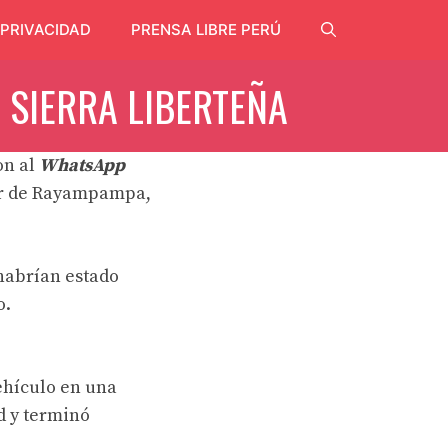
 PRIVACIDAD
PRENSA LIBRE PERÚ
 SIERRA LIBERTEÑA
on al
WhatsApp
ctor de Rayampampa,
 habrían estado
o.
vehículo en una
d y terminó