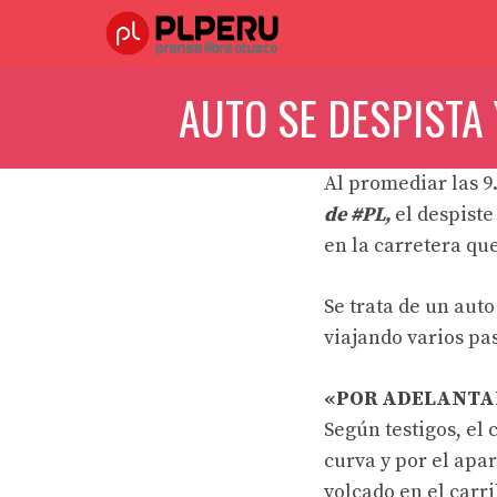
Saltar
al
contenido
AUTO SE DESPISTA
Al promediar las 9
de
#PL
,
el despiste
en la carretera que
Se trata de un aut
viajando varios pas
«POR ADELANTA
Según testigos, el
curva y por el apa
volcado en el carri