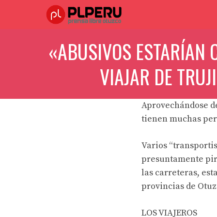
Saltar
al
contenido
«ABUSIVOS ESTARÍAN 
VIAJAR DE TRU
Aprovechándose de 
tienen muchas pers
Varios “transporti
presuntamente pira
las carreteras, est
provincias de Otuz
LOS VIAJEROS