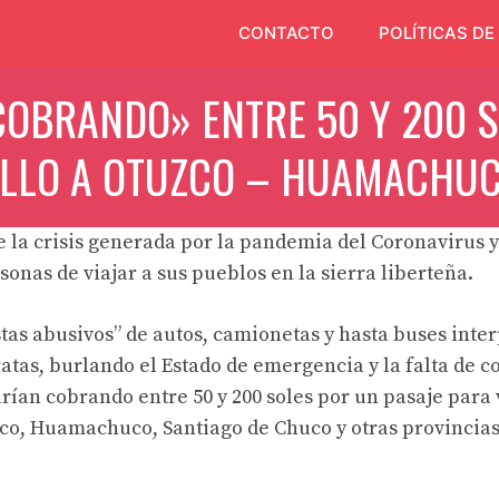
CONTACTO
POLÍTICAS DE
COBRANDO» ENTRE 50 Y 200 S
JILLO A OTUZCO – HUAMACHUC
la crisis generada por la pandemia del Coronavirus y
onas de viajar a sus pueblos en la sierra liberteña.
stas abusivos” de autos, camionetas y hasta buses inter
tas, burlando el Estado de emergencia y la falta de co
arían cobrando entre 50 y 200 soles por un pasaje para v
co, Huamachuco, Santiago de Chuco y otras provincias