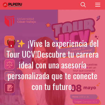
Saltar
M
al
contenido
¡Vive la experiencia del
Tour UCV!Descubre tu carrera
ideal con una asesoría
personalizada que te conecte
con tu futuro.