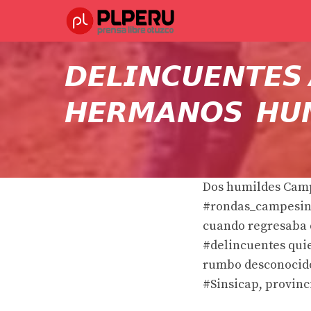
Saltar
al
contenido
𝘿𝙀𝙇𝙄𝙉𝘾𝙐𝙀𝙉𝙏𝙀𝙎
𝙃𝙀𝙍𝙈𝘼𝙉𝙊𝙎 𝙃𝙐𝙈
Dos humildes Camp
#rondas_campesina
cuando regresaba d
#delincuentes quie
rumbo desconocido 
#Sinsicap, provinc