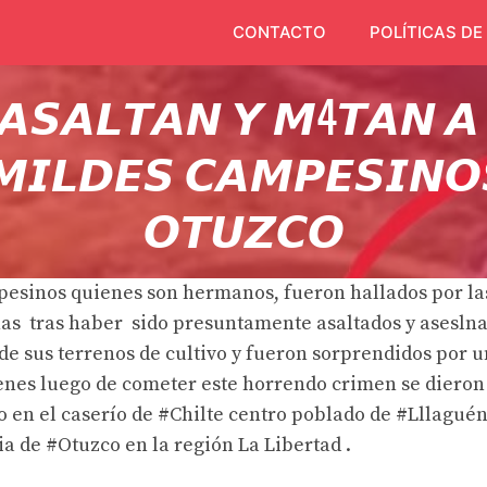
CONTACTO
POLÍTICAS DE
 𝘼𝙎𝘼𝙇𝙏𝘼𝙉 𝙔 𝙈4𝙏𝘼𝙉 𝘼
𝙄𝙇𝘿𝙀𝙎 𝘾𝘼𝙈𝙋𝙀𝙎𝙄𝙉𝙊𝙎
𝙊𝙏𝙐𝙕𝘾𝙊
esinos quienes son hermanos, fueron hallados por la
s tras haber sido presuntamente asaltados y aseslna
e sus terrenos de cultivo y fueron sorprendidos por 
nes luego de cometer este horrendo crimen se dieron 
en el caserío de #Chilte centro poblado de #Lllaguén,
ia de #Otuzco en la región La Libertad .