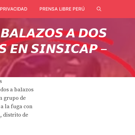
 PRIVACIDAD
PRENSA LIBRE PERÚ
 𝘽𝘼𝙇𝘼𝙕𝙊𝙎 𝘼 𝘿𝙊𝙎
 𝙀𝙉 𝙎𝙄𝙉𝙎𝙄𝘾𝘼𝙋 –
s
dos a baIazos
un grupo de
a la fuga con
 distrito de