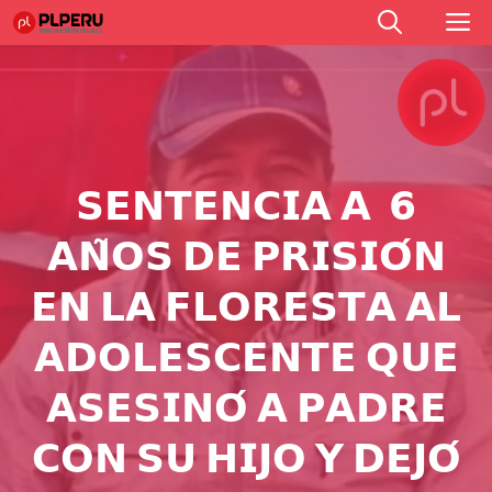
Saltar
M
al
contenido
𝗦𝗘𝗡𝗧𝗘𝗡𝗖𝗜𝗔 𝗔 𝟲
𝗔𝗡̃𝗢𝗦 𝗗𝗘 𝗣𝗥𝗜𝗦𝗜𝗢́𝗡
𝗘𝗡 𝗟𝗔 𝗙𝗟𝗢𝗥𝗘𝗦𝗧𝗔 𝗔𝗟
𝗔𝗗𝗢𝗟𝗘𝗦𝗖𝗘𝗡𝗧𝗘 𝗤𝗨𝗘
𝗔𝗦𝗘𝗦𝗜𝗡𝗢́ 𝗔 𝗣𝗔𝗗𝗥𝗘
𝗖𝗢𝗡 𝗦𝗨 𝗛𝗜𝗝𝗢 𝗬 𝗗𝗘𝗝𝗢́