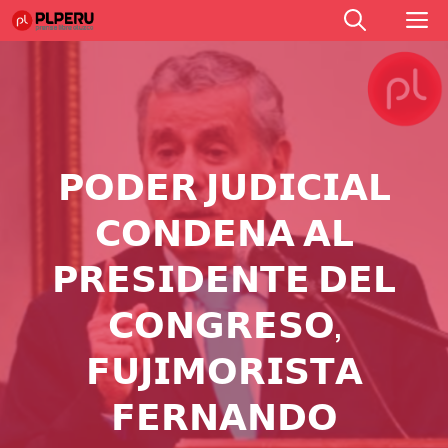
Saltar
M
al
contenido
𝗣𝗢𝗗𝗘𝗥 𝗝𝗨𝗗𝗜𝗖𝗜𝗔𝗟
𝗖𝗢𝗡𝗗𝗘𝗡𝗔 𝗔𝗟
𝗣𝗥𝗘𝗦𝗜𝗗𝗘𝗡𝗧𝗘 𝗗𝗘𝗟
𝗖𝗢𝗡𝗚𝗥𝗘𝗦𝗢,
𝗙𝗨𝗝𝗜𝗠𝗢𝗥𝗜𝗦𝗧𝗔
𝗙𝗘𝗥𝗡𝗔𝗡𝗗𝗢