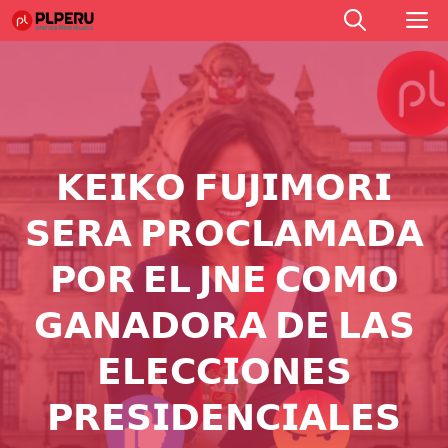
Saltar
M
al
contenido
𝗞𝗘𝗜𝗞𝗢 𝗙𝗨𝗝𝗜𝗠𝗢𝗥𝗜
𝗦𝗘𝗥𝗔 𝗣𝗥𝗢𝗖𝗟𝗔𝗠𝗔𝗗𝗔
𝗣𝗢𝗥 𝗘𝗟 𝗝𝗡𝗘 𝗖𝗢𝗠𝗢
𝗚𝗔𝗡𝗔𝗗𝗢𝗥𝗔 𝗗𝗘 𝗟𝗔𝗦
𝗘𝗟𝗘𝗖𝗖𝗜𝗢𝗡𝗘𝗦
𝗣𝗥𝗘𝗦𝗜𝗗𝗘𝗡𝗖𝗜𝗔𝗟𝗘𝗦