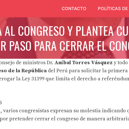
CONTACTO
POLÍTICAS DE
A AL CONGRESO Y PLANTEA CU
R PASO PARA CERRAR EL CO
consejo de ministros Dr.
Aníbal Torres Vásquez
y todo
so de la República
del Perú
para solicitar la primera
erogar la Ley 31399 que limita el derecho a referéndum
S
n, varios congresistas expresan su molestia indicando 
por pretender cerrar el congreso de manera arbitrari